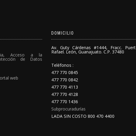
DOMICILIO
Av. Guty Cárdenas #1444, Fracc. Puer
Rafael. León, Guanajuato. C.P. 37480
cia, Acceso a la
rotección de Datos
Teléfonos :
477 770 0845
ortal web
477 770 0842
477 770 4113
477 770 4128
477 770 1436
Subprocuradurías
LADA SIN COSTO 800 470 4400