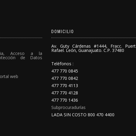
DOMICILIO
Av. Guty Cárdenas #1444, Fracc. Puer
Rafael. León, Guanajuato. C.P. 37480
cia, Acceso a la
rotección de Datos
Teléfonos :
477 770 0845
ortal web
477 770 0842
477 770 4113
477 770 4128
477 770 1436
Subprocuradurías
LADA SIN COSTO 800 470 4400