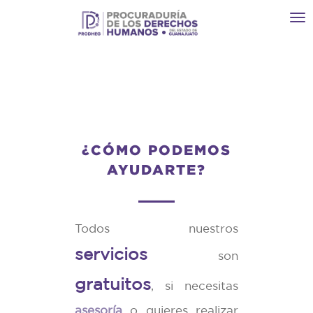
Toggl
navi
¿CÓMO PODEMOS
AYUDARTE?
Todos nuestros
servicios
son
gratuitos
, si necesitas
asesoría
o quieres realizar