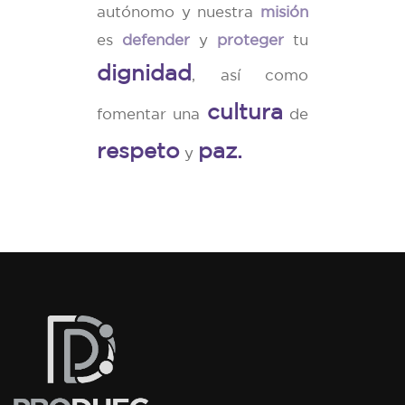
autónomo y nuestra
misión
es
defender
y
proteger
tu
dignidad
, así como
cultura
fomentar una
de
respeto
paz.
y